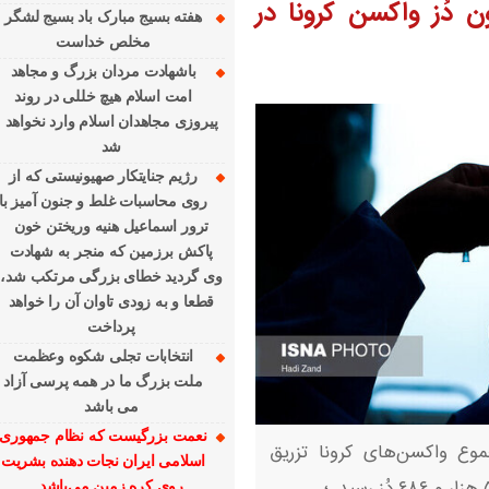
 از ۱۵۰ میلیون دُز واکسن کرونا در
هفته بسیج مبارک باد بسیج لشگر
مخلص خداست
باشهادت مردان بزرگ و مجاهد
امت اسلام هیچ خللی در روند
پیروزی مجاهدان اسلام وارد نخواهد
شد
رژیم جنایتکار صهیونیستی که از
روی محاسبات غلط و جنون آمیز با
ترور اسماعیل هنیه وریختن خون
پاکش برزمین که منجر به شهادت
وی گردید خطای بزرگی مرتکب شد،
قطعا و به زودی تاوان آن را خواهد
پرداخت
انتخابات تجلی شکوه وعظمت
ملت بزرگ ما در همه پرسی آزاد
می باشد
نعمت بزرگیست که نظام جمهوری
موع واکسن‌های کرونا تزریق
اسلامی ایران نجات دهنده بشریت
روی کره زمین می‌باشد