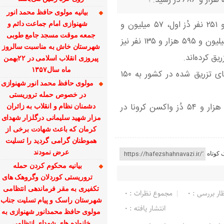
بیانیه مولوی حافظ محمد انور
تا کنون ۶۴ میلیون و ۵۶۷ هزار و ۲۵۱ نفر دُز اول، ۵۷ میلیون و
شهنوازی امام جماعت دائم و
جمعه موقت مسجد جامع طوبی
۸۹۱ هزار و ۳۰۰ نفر دُز دوم و ۲۷ میلیون و ۵۹۵ هزار و ۱۳۵ نفر نیز
شهرستان خاش به مناسبت سالروز
یق کرده‌اند.
پیروزی انقلاب اسلامی در ۲۲بهمن
ماه سال۱۳۵۷
بر این اساس مجموع واکسن های تزریق شده در کشور به ۱۵۰
مولوی حافظ محمد انور شهنوازی
در خصوص حمله تروریستی
همچنین در شبانه روز گذشته ۲۸ هزار و ۵۴ دُز واکسن کرونا در
دشمنان نظام و انقلاب به زائران
مزار شهید سلیمانی درگلزار شهدای
کرمان که باعث شهادت برخی از
هموطنان گرامی گردید را تسلیت
عرض نمودند
 کوتاه
بیانیه محکوم کردن حمله
تروریستی کوردلان وگروهک های
تکفیری به مقر فرماندهی انتظامی
ار بررسی : 0
مجموع نظرات : 0
شهرستان راسک و پیام تسلیت جناب
انتشار یافته : 0
مولوی حافظ محمدانور شهنوازی به
خانواده های شهدای انتظامی